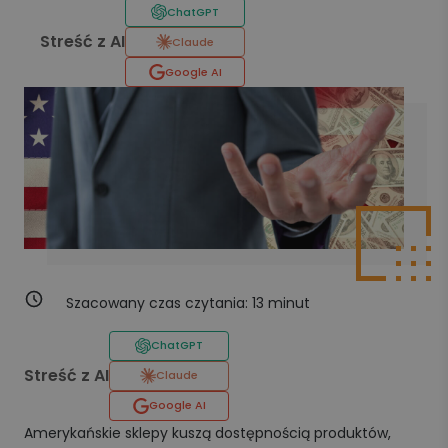
ChatGPT
Streść z AI
Claude
Google AI
Szacowany czas czytania:
13
minut
ChatGPT
Streść z AI
Claude
Google AI
Amerykańskie sklepy kuszą dostępnością produktów,