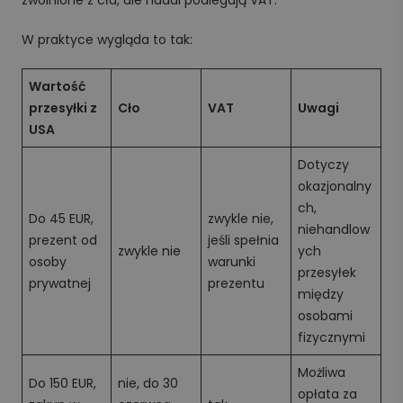
W praktyce wygląda to tak:
Wartość
przesyłki z
Cło
VAT
Uwagi
USA
Dotyczy
okazjonalny
ch,
Do 45 EUR,
zwykle nie,
niehandlow
prezent od
jeśli spełnia
zwykle nie
ych
osoby
warunki
przesyłek
prywatnej
prezentu
między
osobami
fizycznymi
Możliwa
Do 150 EUR,
nie, do 30
opłata za