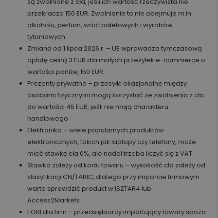
są zwolnione z cła, jeśli ich wartość rzeczywista nie
przekracza 150 EUR. Zwolnienie to nie obejmuje m.in.
alkoholu, perfum, wód toaletowych i wyrobów
tytoniowych.
Zmiana od 1 lipca 2026 r. – UE wprowadza tymczasową
opłatę celną 3 EUR dla małych przesyłek e-commerce o
wartości poniżej 150 EUR.
Prezenty prywatne – przesyłki okazjonalne między
osobami fizycznymi mogą korzystać ze zwolnienia z cła
do wartości 45 EUR, jeśli nie mają charakteru
handlowego.
Elektronika – wiele popularnych produktów
elektronicznych, takich jak laptopy czy telefony, może
mieć stawkę cła 0%, ale nadal trzeba liczyć się z VAT.
Stawka zależy od kodu towaru – wysokość cła zależy od
klasyfikacji CN/TARIC, dlatego przy imporcie firmowym
warto sprawdzić produkt w ISZTAR4 lub
Access2Markets.
EORI dla firm – przedsiębiorcy importujący towary spoza