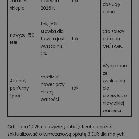
zakup w
czerwca
tak
obsługę
sklepie
2026 r.
celną
tak, jeśli
stawka dla
Cło zależy
Powyżej 150
towaru jest
tak
od kodu
EUR
wyższa niż
CN/TARIC
0%
Wyłączone
ze
możliwe
Alkohol,
zwolnienia
nawet przy
perfumy,
tak
dla
niskiej
tytoń
przesyłek o
wartości
niewielkiej
wartości
Od 1 lipca 2026 r. powyższą tabelę trzeba będzie
zaktualizować o tymczasową opłatę 3 EUR dla małych