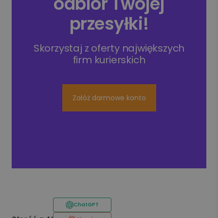
odbiór Twojej
przesyłki!
Skorzystaj z oferty największych
firm kurierskich
Załóż darmowe konto
ChatGPT