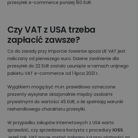
przesyłek e-commerce poniżej 150 EUR.
Czy VAT z USA trzeba
zapłacić zawsze?
Co do zasady przy imporcie towarów spoza UE VAT jest
naliczany od pierwszego euro. Dawne zwolnienie dla
przesyłek do 22 EUR zostało usunięte w ramach unijnego
pakietu VAT e-commerce od 1 lipca 2021 r.
Wyjątkiem mogą być m.in. prawidłowo oznaczone
prezenty wysyłane okazjonalnie między osobami
prywatnymi do wartości 45 EUR, o ile spełniają warunki
niehandlowego charakteru przesyłki.
W przypadku zakupów internetowych z USA warto
sprawdzić, czy sprzedawca korzysta z procedury
IOSS
.
Jeżeli tak, VAT może zostać pobrany już przy płatności za