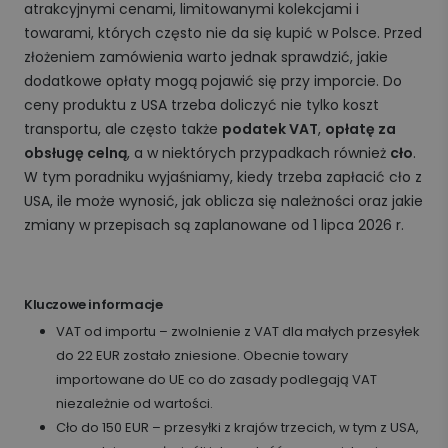
atrakcyjnymi cenami, limitowanymi kolekcjami i
towarami, których często nie da się kupić w Polsce. Przed
złożeniem zamówienia warto jednak sprawdzić, jakie
dodatkowe opłaty mogą pojawić się przy imporcie. Do
ceny produktu z USA trzeba doliczyć nie tylko koszt
transportu, ale często także
podatek VAT
,
opłatę za
obsługę celną
, a w niektórych przypadkach również
cło
.
W tym poradniku wyjaśniamy, kiedy trzeba zapłacić cło z
USA, ile może wynosić, jak oblicza się należności oraz jakie
zmiany w przepisach są zaplanowane od 1 lipca 2026 r.
Kluczowe informacje
VAT od importu – zwolnienie z VAT dla małych przesyłek
do 22 EUR zostało zniesione. Obecnie towary
importowane do UE co do zasady podlegają VAT
niezależnie od wartości.
Cło do 150 EUR – przesyłki z krajów trzecich, w tym z USA,