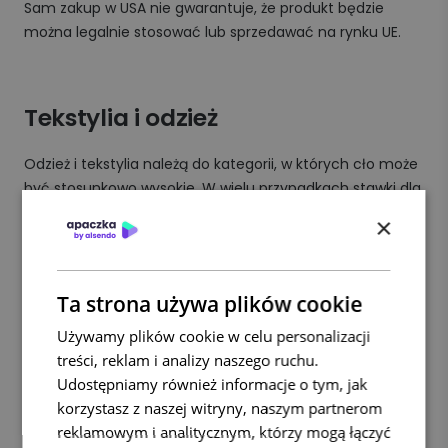
Sam zakup w USA nie gwarantuje, że produkt będzie
można legalnie stosować lub sprzedawać na rynku UE.
Tekstylia i odzież
Odzież i tekstylia należą do kategorii, w których cło może
być stosunkowo wysokie. W wielu przypadkach stawki dla
odzieży mogą sięgać ok. 12%, ale konkretna stawka zależy
×
od materiału, przeznaczenia i klasyfikacji towaru.
Przy imporcie odzieży z USA warto zweryfikować:
Ta strona używa plików cookie
skład materiałowy,
Używamy plików cookie w celu personalizacji
kod CN/TARIC,
treści, reklam i analizy naszego ruchu.
kraj pochodzenia,
Udostępniamy również informacje o tym, jak
oznakowanie produktu,
korzystasz z naszej witryny, naszym partnerom
wymogi dla sprzedaży na rynku UE.
reklamowym i analitycznym, którzy mogą łączyć