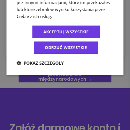
je z innymi informacjami, które im przekazałeś
lub które zebrali w wyniku korzystania przez
Ciebie z ich usług.
Polityka prywatności
GLS Zagranica
Przesyłki kurierskie do krajów UE z szeroką siecią
AKCEPTUJ WSZYSTKIE
punktów odbioru ParcelShop.
Sprawdź ofertę →
ODRZUĆ WSZYSTKIE
POKAŻ SZCZEGÓŁY
Porównaj wszystkich
przewoźników
międzynarodowych →
Załóż darmowe konto i