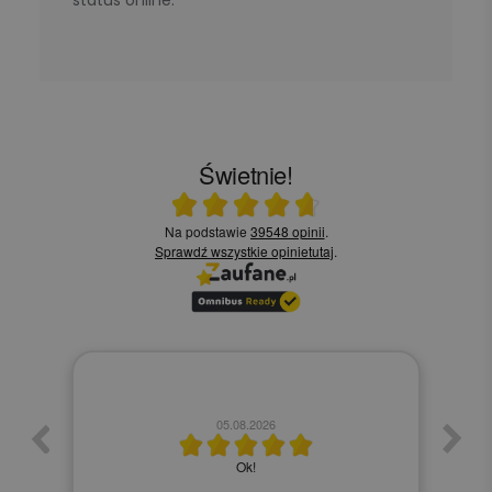
status online.
Świetnie!
Ocena średnia 4.7 na 5
Na podstawie
39548 opinii
.
Sprawdź wszystkie opinie
tutaj
.
05.08.2026
Czy polecisz nas innym? - tak