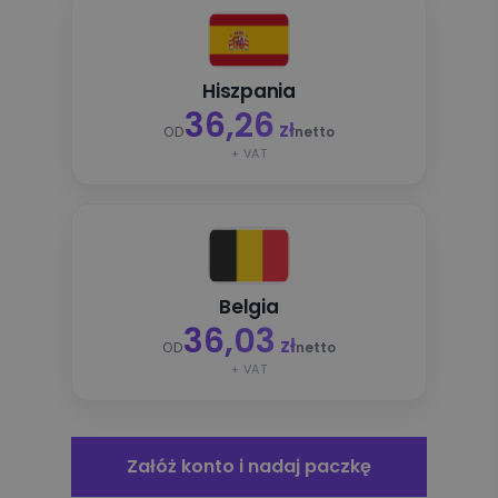
Hiszpania
36,26
zł
OD
netto
+ VAT
Belgia
36,03
zł
OD
netto
+ VAT
Załóż konto i nadaj paczkę