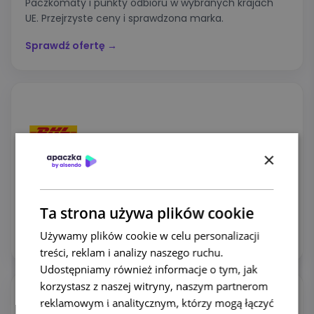
Paczkomaty i punkty odbioru w wybranych krajach
UE. Przejrzyste ceny i sprawdzona marka.
Sprawdź ofertę →
×
DHL Parcel Connect
21 krajów UE i dostęp do największej sieci automatów
oraz punktów odbioru DHL.
Ta strona używa plików cookie
Używamy plików cookie w celu personalizacji
Sprawdź ofertę →
treści, reklam i analizy naszego ruchu.
Udostępniamy również informacje o tym, jak
korzystasz z naszej witryny, naszym partnerom
reklamowym i analitycznym, którzy mogą łączyć