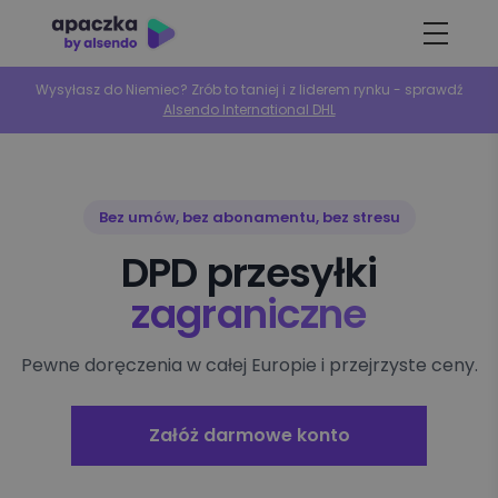
Wysyłasz do Niemiec? Zrób to taniej i z liderem rynku - sprawdź
Alsendo International DHL
Bez umów, bez abonamentu, bez stresu
DPD przesyłki
zagraniczne
Pewne doręczenia w całej Europie i przejrzyste ceny.
Załóż darmowe konto