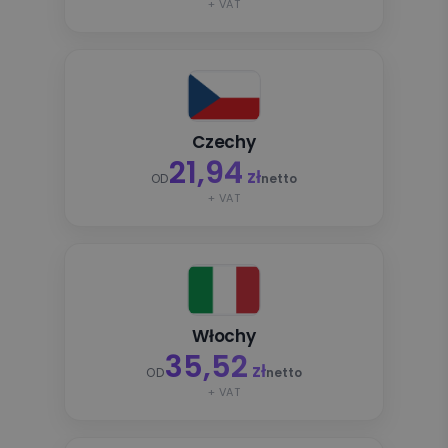
+ VAT
Czechy
21,94
zł
OD
netto
+ VAT
Włochy
35,52
zł
OD
netto
+ VAT