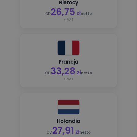
Niemcy
26,75
zł
OD
netto
+ VAT
Francja
33,28
zł
OD
netto
+ VAT
Holandia
27,91
zł
OD
netto