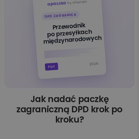
by alsendo
apaczka
DPD ZAGRANICA
Przewodnik
po przesyłkach
międzynarodowych
2026
PDF
Jak nadać paczkę
zagraniczną DPD krok po
kroku?