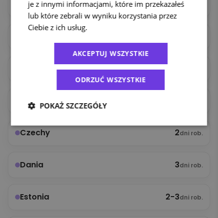
2
Austria
je z innymi informacjami, które im przekazałeś
dni rob.
lub które zebrali w wyniku korzystania przez
Ciebie z ich usług.
Polityka prywatności
3
Belgia
dni rob.
AKCEPTUJ WSZYSTKIE
4
Bułgaria
dni rob.
ODRZUĆ WSZYSTKIE
3
Chorwacja
dni rob.
POKAŻ SZCZEGÓŁY
2
Czechy
dni rob.
3
Dania
dni rob.
2-3
Estonia
dni rob.