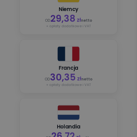
Niemcy
29,38
zł
OD
netto
+ opłaty dodatkowe i VAT
Francja
30,35
zł
OD
netto
+ opłaty dodatkowe i VAT
Holandia
26,72