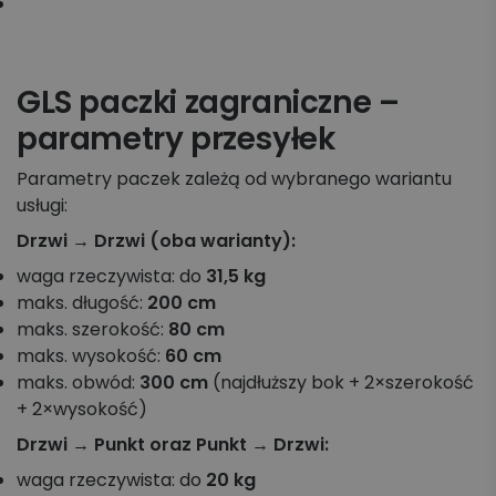
GLS paczki zagraniczne –
parametry przesyłek
Parametry paczek zależą od wybranego wariantu
usługi:
Drzwi → Drzwi (oba warianty):
waga rzeczywista: do
31,5 kg
maks. długość:
200 cm
maks. szerokość:
80 cm
maks. wysokość:
60 cm
maks. obwód:
300 cm
(najdłuższy bok + 2×szerokość
+ 2×wysokość)
Drzwi → Punkt oraz Punkt → Drzwi:
waga rzeczywista: do
20 kg