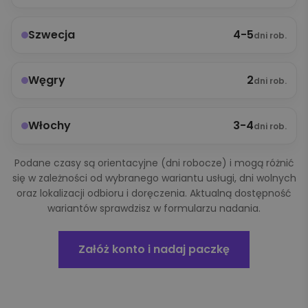
4-5
Szwecja
dni rob.
2
Węgry
dni rob.
3-4
Włochy
dni rob.
Podane czasy są orientacyjne (dni robocze) i mogą różnić
się w zależności od wybranego wariantu usługi, dni wolnych
oraz lokalizacji odbioru i doręczenia. Aktualną dostępność
wariantów sprawdzisz w formularzu nadania.
Załóż konto i nadaj paczkę