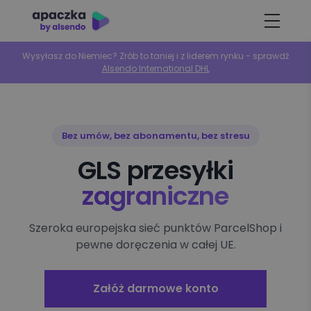
Wysyłasz do Niemiec? Zrób to taniej i z liderem rynku - sprawdź
Alsendo International DHL
Bez umów, bez abonamentu, bez stresu
GLS przesyłki
zagraniczne
Szeroka europejska sieć punktów ParcelShop i
pewne doręczenia w całej UE.
Załóż darmowe konto