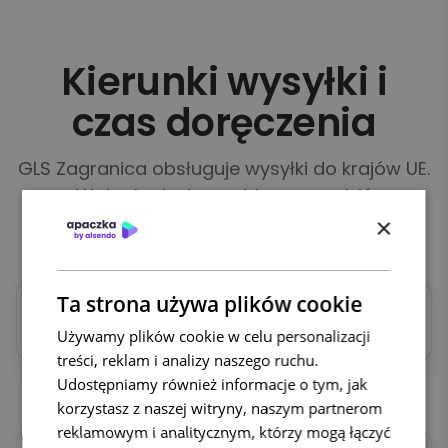
Kierunki wysyłki i
czas doręczenia
GLS Zagranica obsługuje wysyłki do krajów UE.
Wpisz kraj, aby szybko sprawdzić
standardowy czas doręczenia z Polski (dni
×
robocze).
Ta strona używa plików cookie
Używamy plików cookie w celu personalizacji
treści, reklam i analizy naszego ruchu.
Udostępniamy również informacje o tym, jak
Wyświetlam: 24 kraje
Wyczyść
korzystasz z naszej witryny, naszym partnerom
reklamowym i analitycznym, którzy mogą łączyć