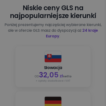
Niskie ceny GLS na
najpopularniejsze kierunki
Poniżej prezentujemy najczęściej wybierane kierunki,
ale w ofercie GLS masz do dyspozycji aż
24 kraje
Europy
.
Słowacja
32,05
zł
OD
netto
+ opłaty dodatkowe i VAT