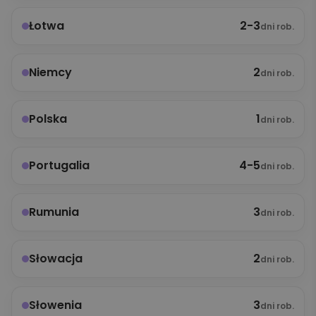
2-3
Łotwa
dni rob.
2
Niemcy
dni rob.
1
Polska
dni rob.
4-5
Portugalia
dni rob.
3
Rumunia
dni rob.
2
Słowacja
dni rob.
3
Słowenia
dni rob.