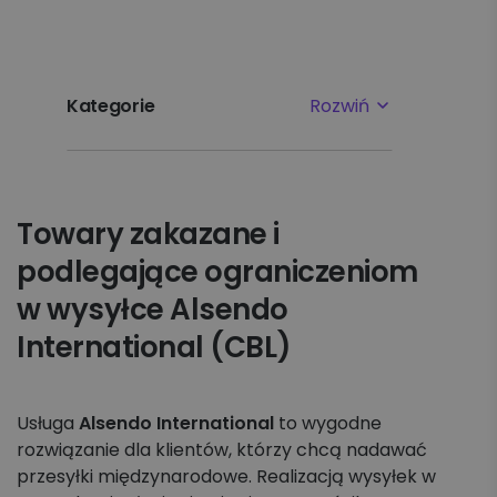
Kategorie
Rozwiń
Najpopularniejsze tematy
Towary zakazane i
Pierwsze kroki
podlegające ograniczeniom
Ustawienia
w wysyłce Alsendo
International (CBL)
Płatności i faktury
Reklamacje
Usługa
Alsendo International
to wygodne
rozwiązanie dla klientów, którzy chcą nadawać
Nadawanie
przesyłki międzynarodowe. Realizacją wysyłek w