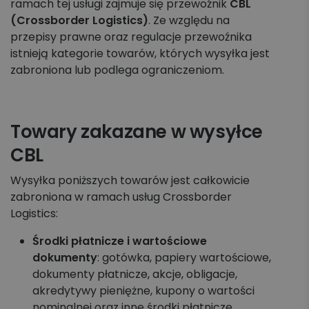
ramach tej usługi zajmuje się przewoźnik
CBL
Koszyk zleceń, importy, integracje
(Crossborder Logistics)
. Ze względu na
przepisy prawne oraz regulacje przewoźnika
Przesyłki krajowe
istnieją kategorie towarów, których wysyłka jest
zabroniona lub podlega ograniczeniom.
Przesyłki międzynarodowe
Palety krajowe i międzynarodowe
Towary zakazane w wysyłce
Apaczka PRO
CBL
Wysyłka poniższych towarów jest całkowicie
Regulaminy i Cenniki
zabroniona w ramach usług Crossborder
Logistics:
Środki płatnicze i wartościowe
dokumenty
: gotówka, papiery wartościowe,
dokumenty płatnicze, akcje, obligacje,
akredytywy pieniężne, kupony o wartości
nominalnej oraz inne środki płatnicze.