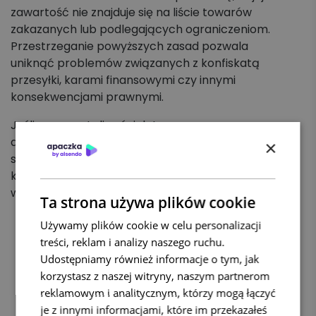
zawartość nie znajduje się na liście towarów
zakazanych lub podlegających ograniczeniom.
Przestrzeganie powyższych zasad pozwala
uniknąć problemów związanych z konfiskatą
przesyłki, karami finansowymi czy innymi
konsekwencjami prawnymi.
Jeśli masz wątpliwości dotyczące
dopuszczalności wysyłki danego towaru,
×
skontaktuj się z naszym Biurem Obsługi Klienta,
które udzieli szczegółowych informacji i
wsparcia.
Ta strona używa plików cookie
Używamy plików cookie w celu personalizacji
treści, reklam i analizy naszego ruchu.
Udostępniamy również informacje o tym, jak
korzystasz z naszej witryny, naszym partnerom
reklamowym i analitycznym, którzy mogą łączyć
je z innymi informacjami, które im przekazałeś