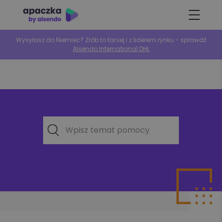
Wysyłasz do Niemiec? Zrób to taniej i z liderem rynku - sprawdź
Alsendo International DHL
Wpisz temat pomocy