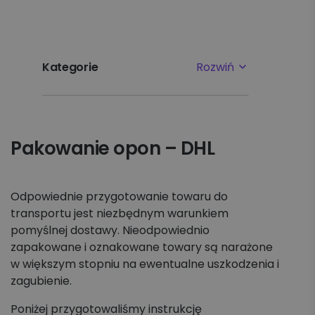
Kategorie
Rozwiń
Najpopularniejsze tematy
Pakowanie opon – DHL
Pierwsze kroki
Ustawienia
Odpowiednie przygotowanie towaru do
transportu jest niezbędnym warunkiem
Płatności i faktury
pomyślnej dostawy. Nieodpowiednio
zapakowane i oznakowane towary są narażone
Reklamacje
w większym stopniu na ewentualne uszkodzenia i
zagubienie.
Nadawanie
Poniżej przygotowaliśmy instrukcję