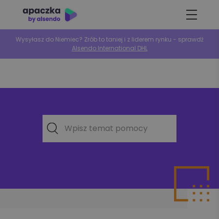
Wysyłasz do Niemiec? Zrób to taniej i z liderem rynku - sprawdź
Alsendo International DHL
Wpisz temat pomocy