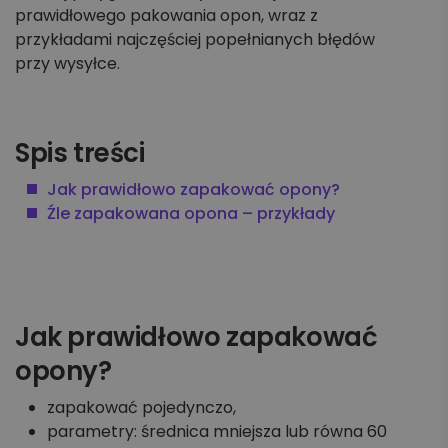
Koszyk zleceń, importy, integracje
prawidłowego pakowania opon, wraz z
przykładami najczęściej popełnianych błędów
przy wysyłce.
Przesyłki krajowe
Przesyłki międzynarodowe
Spis treści
Palety krajowe i międzynarodowe
Jak prawidłowo zapakować opony?
Źle zapakowana opona – przykłady
Apaczka PRO
Regulaminy i Cenniki
Jak prawidłowo zapakować
opony?
zapakować pojedynczo,
parametry: średnica mniejsza lub równa 60