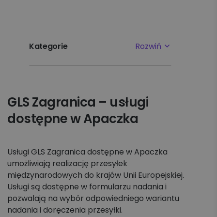
Kategorie
Rozwiń
Najpopularniejsze tematy
GLS Zagranica – usługi
Pierwsze kroki
dostępne w Apaczka
Ustawienia
Płatności i faktury
Usługi GLS Zagranica dostępne w Apaczka
umożliwiają realizację przesyłek
międzynarodowych do krajów Unii Europejskiej.
Reklamacje
Usługi są dostępne w formularzu nadania i
pozwalają na wybór odpowiedniego wariantu
Nadawanie
nadania i doręczenia przesyłki.