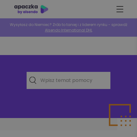
Wysyłasz do Niemiec? Zrób to taniej i z liderem rynku - sprawdź
Alsendo International DHL
Wpisz temat pomocy