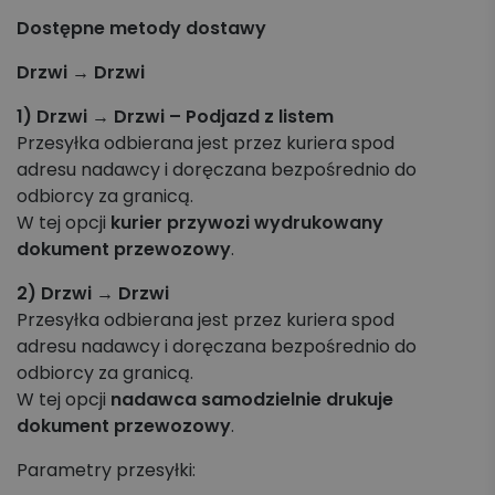
Koszyk zleceń, importy, integracje
Dostępne metody dostawy
Przesyłki krajowe
Drzwi → Drzwi
1) Drzwi → Drzwi – Podjazd z listem
Przesyłki międzynarodowe
Przesyłka odbierana jest przez kuriera spod
adresu nadawcy i doręczana bezpośrednio do
Palety krajowe i międzynarodowe
odbiorcy za granicą.
W tej opcji
kurier przywozi wydrukowany
Apaczka PRO
dokument przewozowy
.
Regulaminy i Cenniki
2) Drzwi → Drzwi
Przesyłka odbierana jest przez kuriera spod
adresu nadawcy i doręczana bezpośrednio do
odbiorcy za granicą.
W tej opcji
nadawca samodzielnie drukuje
dokument przewozowy
.
Parametry przesyłki: