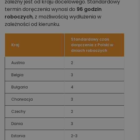
zależny jest od kraju docelowego. Standardowy
termin doręczenia wynosi do
96 godzin
roboczych
, z możliwością wydłużenia w
zależności od kierunku.
Standardowy czas
Kraj
doręczenia z Polski w
dniach roboczych
Austria
2
Belgia
3
Bułgaria
4
Chorwacja
3
Czechy
2
Dania
3
Estonia
2-3