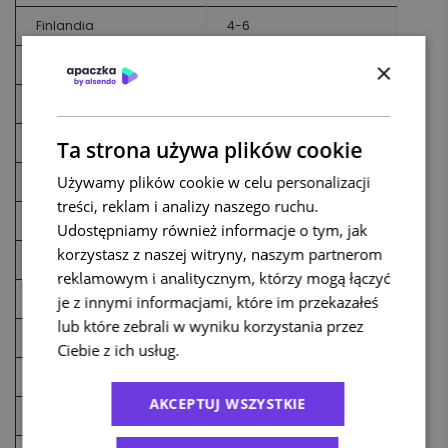
Finlandia
4-6
Francja
3-4
×
Hiszpania
4-6
Holandia
3
Ta strona używa plików cookie
Używamy plików cookie w celu personalizacji
Irlandia
4
treści, reklam i analizy naszego ruchu.
Litwa
2
Udostępniamy również informacje o tym, jak
korzystasz z naszej witryny, naszym partnerom
Luksemburg
2
reklamowym i analitycznym, którzy mogą łączyć
Łotwa
2-3
je z innymi informacjami, które im przekazałeś
lub które zebrali w wyniku korzystania przez
Niemcy
2
Ciebie z ich usług.
Polityka prywatności
Polska
1
AKCEPTUJ WSZYSTKIE
Portugalia
4-5