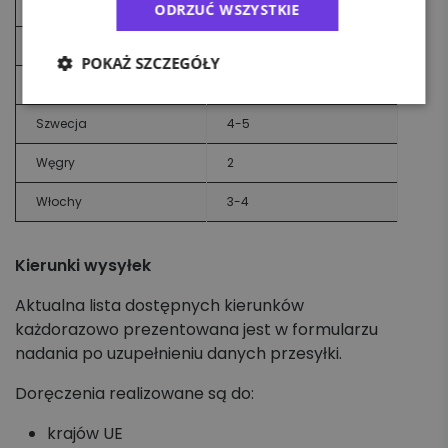
Rumunia
3
ODRZUĆ WSZYSTKIE
Słowacja
2
POKAŻ SZCZEGÓŁY
Słowenia
3
Szwecja
4-5
Węgry
2
Włochy
3-4
Kierunki wysyłek
Aktualna lista dostępnych kierunków
każdorazowo prezentowana jest w formularzu
nadania po uzupełnieniu danych przesyłki.
Doręczenia realizowane są do:
krajów UE