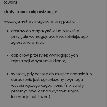
towaru.
Koszyk zleceń, importy, integracje
Kiedy stosuje się awizację?
Przesyłki krajowe
Awizacja jest wymagana w przypadku:
Przesyłki międzynarodowe
dostaw do magazynów lub punktów
przyjęcia wymagających wcześniejszego
Palety krajowe i międzynarodowe
zgłoszenia wizyty,
Apaczka PRO
odbiorów przesyłek wymagających
rejestracji w systemie klienta,
Regulaminy i Cenniki
sytuacji, gdy dostęp do miejsca nadania lub
doręczenia jest ograniczony i wymaga
wcześniejszego uzgodnienia (np. strefy
przemysłowe, centra dystrybucyjne,
instytucje publiczne).