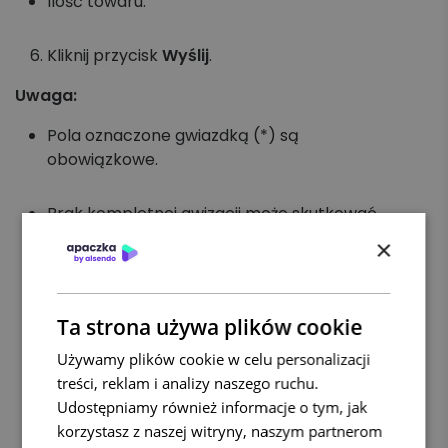
Ilość towaru.
Kliknij przycisk
Wyślij
.
Uwaga:
Pola oznaczone gwiazdką (*) są
obowiązkowe.
Brak kompletnej awizacji może skutkować
odmową przyjęcia przesyłki przez odbiorcę
×
lub nadawcę.
W razie wątpliwości, skontaktuj się z Biurem
Ta strona używa plików cookie
Obsługi Klienta Apaczka.
Używamy plików cookie w celu personalizacji
treści, reklam i analizy naszego ruchu.
Udostępniamy również informacje o tym, jak
korzystasz z naszej witryny, naszym partnerom