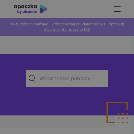
Wysyłasz do Niemiec? Zrób to taniej i z liderem rynku - sprawdź
Alsendo International DHL
Wpisz temat pomocy