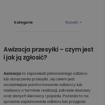
Kategorie
Rozwiń
Najpopularniejsze tematy
Awizacja przesyłki – czym jest
Pierwsze kroki
i jak ją zgłosić?
Ustawienia
Płatności i faktury
Awizacja
to zapowiedź planowanego odbioru
lub doręczenia przesyłki. Jej celem jest
wcześniejsze poinformowanie odbiorcy lub
Reklamacje
nadawcy o terminie realizacji, zakresie dostawy
oraz danych kierowcy i pojazdu. Pozwala to na
Nadawanie
sprawne zaplanowanie odbioru lub przyjęcia