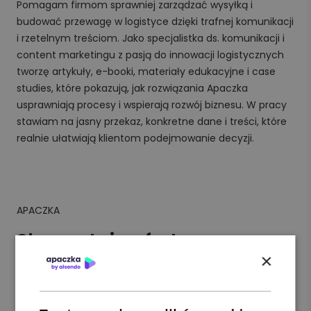
Pomagam firmom sprawniej zarządzać wysyłką i
budować przewagę w logistyce dzięki trafnej komunikacji
i rzetelnym treściom. Jako specjalistka ds. komunikacji i
content marketingu z pasją do innowacji logistycznych
tworzę artykuły, e-booki, materiały edukacyjne i case
studies, które pokazują, jak rozwiązania Apaczka
usprawniają procesy i wspierają rozwój biznesu. W pracy
stawiam na jasny przekaz, konkretne dane i treści, które
realnie ułatwiają klientom podejmowanie decyzji.
APACZKA
Skorzystaj z oferty
×
największych firm
kurierskich