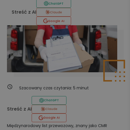
ChatGPT
Streść z AI
Claude
Google AI
Szacowany czas czytania:
5
minut
ChatGPT
Streść z AI
Claude
Google AI
Międzynarodowy list przewozowy, znany jako CMR