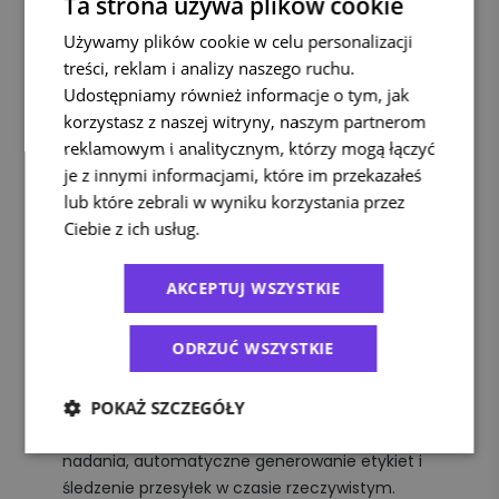
Ta strona używa plików cookie
Wysyłaj szybciej, taniej i bez zbędnych formalności.
Dołącz do ponad firm, które każdego dnia optymalizują
Używamy plików cookie w celu personalizacji
swoje wysyłki i rozwijają sprzedaż.
treści, reklam i analizy naszego ruchu.
Udostępniamy również informacje o tym, jak
Co zyskasz dzięki Apaczka?
korzystasz z naszej witryny, naszym partnerom
Wszystkie przesyłki w jednym miejscu - nadawaj
reklamowym i analitycznym, którzy mogą łączyć
przesyłki krajowe
przesyłki międzynarodowe
i
je z innymi informacjami, które im przekazałeś
z DHL, DPD, InPost i innymi przewoźnikami.
lub które zebrali w wyniku korzystania przez
Rozwiązania dopasowane do Twojego biznesu -
Ciebie z ich usług.
Polityka prywatności
niezależnie od tego, czy masz
małą lub średnią firmę
e-commerce
, czy duży
AKCEPTUJ WSZYSTKIE
– Apaczka rośnie razem z Tobą.
Paczki, palety i niestandardowe gabaryty - szerokie
ODRZUĆ WSZYSTKIE
wybór i bezpieczny transport – także dla przesyłek
niestandardowych.
POKAŻ SZCZEGÓŁY
Automatyzacja, która oszczędza Twój czas -
integracje e-commerce
darmowe
, masowe
nadania, automatyczne generowanie etykiet i
śledzenie przesyłek w czasie rzeczywistym.