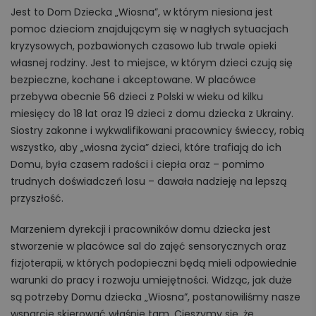
Jest to Dom Dziecka „Wiosna”, w którym niesiona jest
pomoc dzieciom znajdującym się w nagłych sytuacjach
kryzysowych, pozbawionych czasowo lub trwale opieki
własnej rodziny. Jest to miejsce, w którym dzieci czują się
bezpieczne, kochane i akceptowane. W placówce
przebywa obecnie 56 dzieci z Polski w wieku od kilku
miesięcy do 18 lat oraz 19 dzieci z domu dziecka z Ukrainy.
Siostry zakonne i wykwalifikowani pracownicy świeccy, robią
wszystko, aby „wiosna życia” dzieci, które trafiają do ich
Domu, była czasem radości i ciepła oraz – pomimo
trudnych doświadczeń losu – dawała nadzieję na lepszą
przyszłość.
Marzeniem dyrekcji i pracowników domu dziecka jest
stworzenie w placówce sal do zajęć sensorycznych oraz
fizjoterapii, w których podopieczni będą mieli odpowiednie
warunki do pracy i rozwoju umiejętności. Widząc, jak duże
są potrzeby Domu dziecka „Wiosna”, postanowiliśmy nasze
wsparcie skierować właśnie tam. Cieszymy się, że