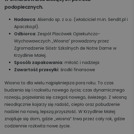
podopiecznych.
Nadawca
: Alsendo sp. z o.o. (właściciel m.in. Sendit.pl i
Apaczka.pl).
Odbiorca
: Zespół Placówek Opiekuńczo-
Wychowawczych „Wiosna” prowadzony przez
Zgromadzenie Sióstr Szkolnych de Notre Dame w
Krzydlinie Małej.
Sposób zapakowania:
miłość i nadzieja
Zawartość przesyłki
: środki finansowe
Wiosna to dla wielu najpiękniejsza pora roku. To czas
budzenia się i rozkwitu nowego życia; czas dynamicznego
rozwoju, pojawiania się czegoś nowego, świeżego. Z wiosną
nieodłącznie kojarzy się radość, ciepło oraz pobudzenie
nadziei na nową, lepszą przyszłość. W Krzydlinie Małej
znajduje się dom, gdzie „wiosna” trwa przez cały rok, gdzie
codziennie rozkwita nowe życie.