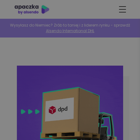
Wysyłasz do Niemiec? Zrób to taniej i z liderem rynku - sprawdź
Alsendo International DHL