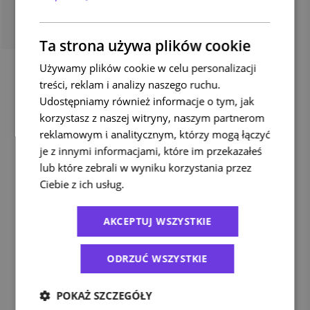
Zalety wysyłki palet na
Ta strona używa plików cookie
platformie Apaczka.pl
Używamy plików cookie w celu personalizacji
treści, reklam i analizy naszego ruchu.
Wszystkie rodzaje nośników
Udostępniamy również informacje o tym, jak
korzystasz z naszej witryny, naszym partnerom
Europaleta (120 x 80 cm), półpaleta (60 x 80
reklamowym i analitycznym, którzy mogą łączyć
cm), ćwierćpaleta (60 x 40 cm), paleta
je z innymi informacjami, które im przekazałeś
przemysłowa (120 x 100 cm oraz 120 x 120 cm),
lub które zebrali w wyniku korzystania przez
palety niestandardowe.
Ciebie z ich usług.
Polityka prywatności
Szybko i prosto
Doręczenie nawet następnego dnia
AKCEPTUJ WSZYSTKIE
roboczego.
ODRZUĆ WSZYSTKIE
Palety krajowe i międzynardowe
11 przewoźników, 24 kraje europejskie
POKAŻ SZCZEGÓŁY