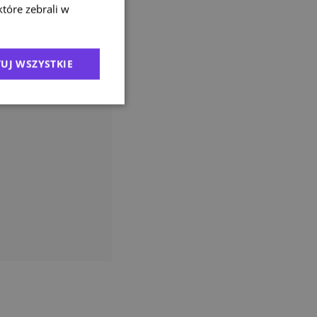
które zebrali w
 i
 za
UJ WSZYSTKIE