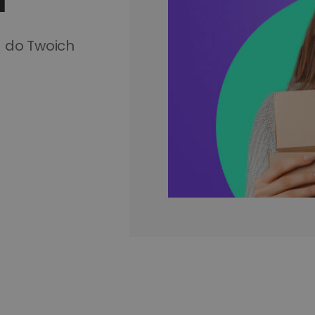
Apaczka.pl i partnerów
wiązania
ego
Nowy Panel Klienta
Poznaj więcej firm
ą do Twoich