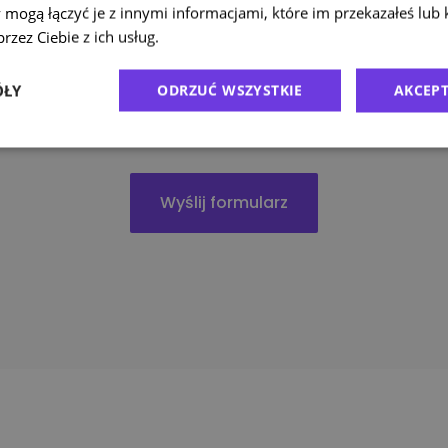
 mogą łączyć je z innymi informacjami, które im przekazałeś lub 
rzez Ciebie z ich usług.
Polityka prywatności
Wyrażam zgodę na otrzymywanie informacji handlowych o produktach
usługach ofertowanych przez Alsendo sp. z o.o. z siedzibą w Warszawie
ÓŁY
ODRZUĆ WSZYSTKIE
AKCEPT
pośrednictwem następujących kanałów komunikacji: e-mail, SMS,
połączenia telefoniczne.
(więcej)