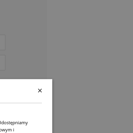
×
. Udostępniamy
mowym i