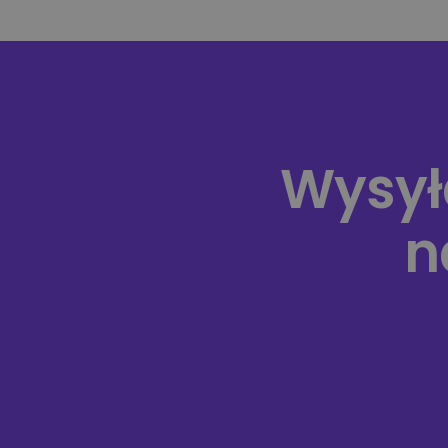
Wysył
n