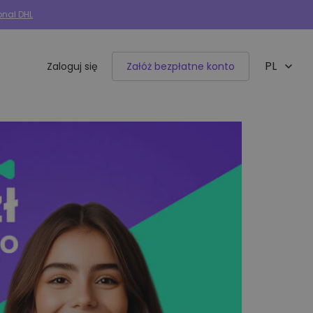
onal DHL
PL
Zaloguj się
Załóż bezpłatne konto
EN
Integracje e-commerce
50+ dostępnych integracji
Allegro
Woocommerce
Shoper
IdoSell
BaseLinker
Selly