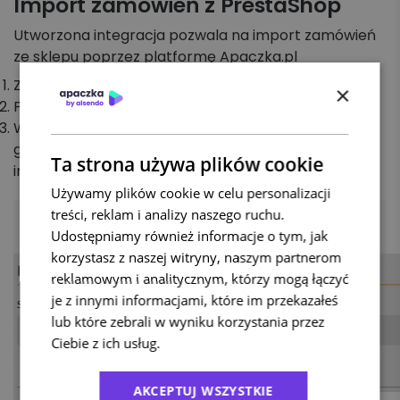
Import zamówień z PrestaShop
Utworzona integracja pozwala na import zamówień
ze sklepu poprzez platformę Apaczka.pl
Zaloguj się do swojego konta na Apaczka.pl
×
Przejdź do zakładki
Koszyk zleceń / Importy.
Wybierz opcje
Importuj
, widoczną w prawym
górnym rogu sekcji, a następnie wskaż źródło
Ta strona używa plików cookie
importu jako
PrestaShop.
Używamy plików cookie w celu personalizacji
treści, reklam i analizy naszego ruchu.
Udostępniamy również informacje o tym, jak
korzystasz z naszej witryny, naszym partnerom
reklamowym i analitycznym, którzy mogą łączyć
je z innymi informacjami, które im przekazałeś
lub które zebrali w wyniku korzystania przez
Ciebie z ich usług.
Polityka prywatności
AKCEPTUJ WSZYSTKIE