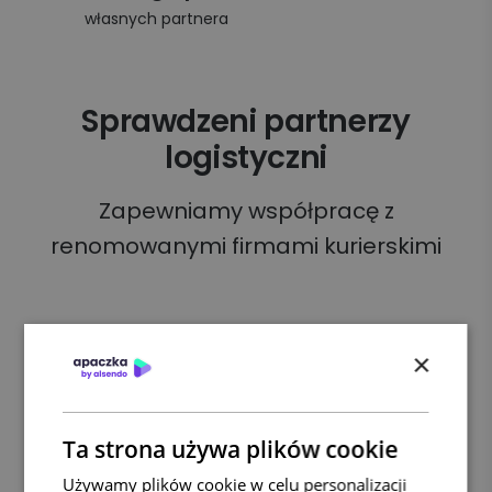
własnych partnera
Sprawdzeni partnerzy
logistyczni
Zapewniamy współpracę z
renomowanymi firmami kurierskimi
×
Ta strona używa plików cookie
Używamy plików cookie w celu personalizacji