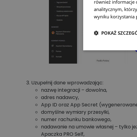
również informacje 
analitycznym, którzy
wyniku korzystania p
POKAŻ SZCZEG
Uzupełnij dane wprowadzając:
nazwę integracji – dowolna,
adres nadawcy,
App ID oraz App Secret (wygenerowane
domyślne wymiary przesyłki,
numer rachunku bankowego,
nadawanie na umowie własnej – tylko j
Apaczka PRO Self,