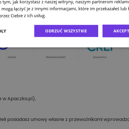
o tym, jak korzystasz z naszej witryny, naszym partnerom rekla
 mogą łączyć je z innymi informacjami, które im przekazałeś lub 
rzez Ciebie z ich usług.
Polityka prywatności
ÓŁY
ODRZUĆ WSZYSTKIE
AKCEPT
 w Apaczka.pl),
eżeli posiadasz umowy własne z przewoźnikami wprowadzo