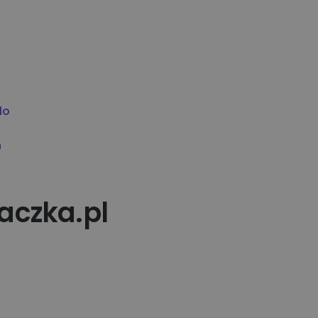
lo
h
aczka.pl