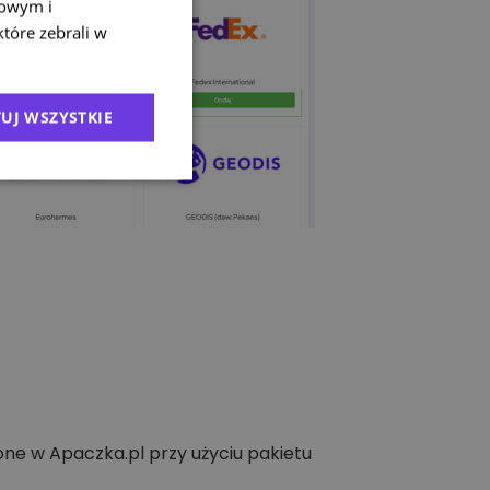
mowym i
które zebrali w
UJ WSZYSTKIE
ne w Apaczka.pl przy użyciu pakietu