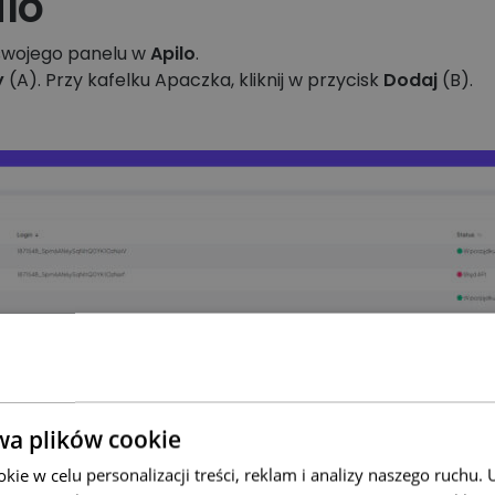
ilo
 swojego panelu w
Apilo
.
y
(A). Przy kafelku Apaczka, kliknij w przycisk
Dodaj
(B).
wa plików cookie
ie w celu personalizacji treści, reklam i analizy naszego ruchu