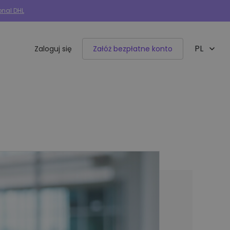
onal DHL
PL
Zaloguj się
Załóż bezpłatne konto
EN
Integracje e-commerce
50+ dostępnych integracji
Allegro
Woocommerce
Shoper
IdoSell
BaseLinker
Selly