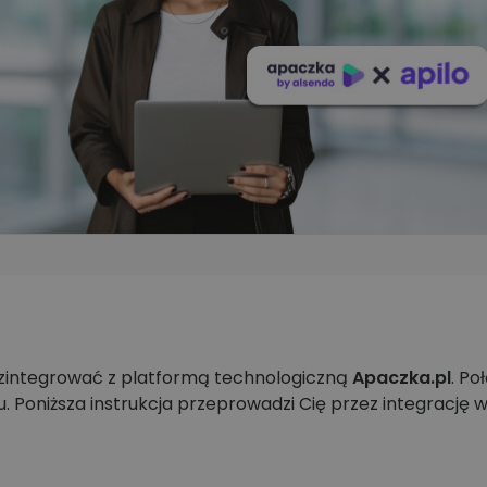
Apaczka.pl i partnerów
wiązania
ego
Nowy Panel Klienta
Poznaj więcej firm
zintegrować z platformą technologiczną
Apaczka.pl
. Po
 Poniższa instrukcja przeprowadzi Cię przez integrację w