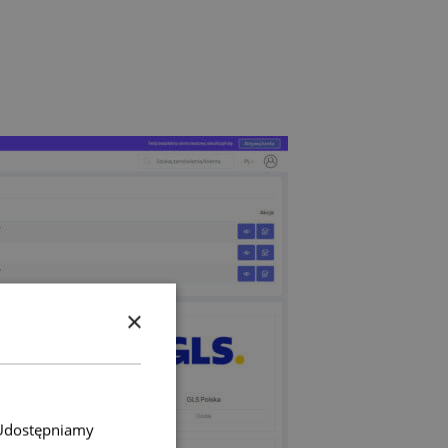
×
. Udostępniamy