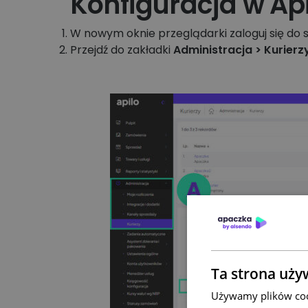
Konfiguracja w Ap
W nowym oknie przeglądarki zaloguj się do
Przejdź do zakładki
Administracja > Kurierz
Ta strona uży
Używamy plików cook