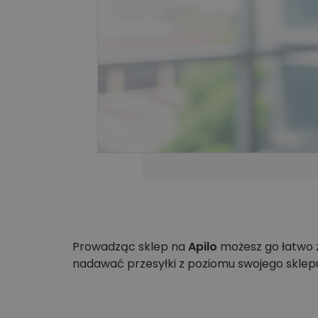
Technologiczne roz
Kurier wielkogabarytowy
wysyłkowe dla duż
biznesu
Wysyłka opon kurierem
Apaczka PRO
Prowadząc sklep na
Apilo
możesz go łatwo 
nadawać przesyłki z poziomu swojego sklepu.