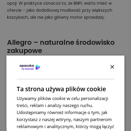
opcji. W praktyce oznacza to, że BNPL warto mieć w
ofercie – jako dodatkową możliwość przy większych
koszykach, ale nie jako główny motor sprzedaży.
Allegro – naturalne środowisko
zakupowe
Badania pokazują, że aż 78% polskich internautów, którzy
×
zaczynają poszukiwania produktów na Allegro, finalizuje
transakcję właśnie tam. To doskonale obrazuje nawyki
zakupowe pokolenia X: wybierają platformy, które
Ta strona używa plików cookie
zapewniają im wygodę, bezpieczeństwo i szeroki wybór
Używamy plików cookie w celu personalizacji
ofert. Marketplace staje się więc pierwszym punktem
treści, reklam i analizy naszego ruchu.
styku z marką i jednym z głównych kanałów konwersji.
Udostępniamy również informacje o tym, jak
korzystasz z naszej witryny, naszym partnerom
reklamowym i analitycznym, którzy mogą łączyć