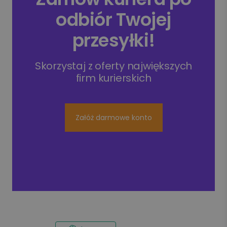
odbiór Twojej
przesyłki!
Skorzystaj z oferty największych
firm kurierskich
Załóż darmowe konto