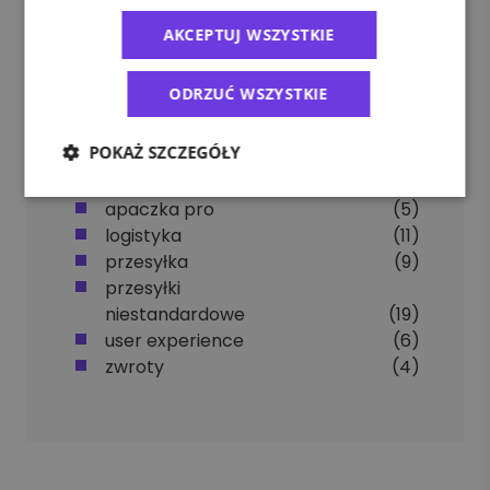
AKCEPTUJ WSZYSTKIE
ODRZUĆ WSZYSTKIE
Tagi
POKAŻ SZCZEGÓŁY
apaczka pro
(5)
logistyka
(11)
przesyłka
(9)
przesyłki
niestandardowe
(19)
user experience
(6)
zwroty
(4)