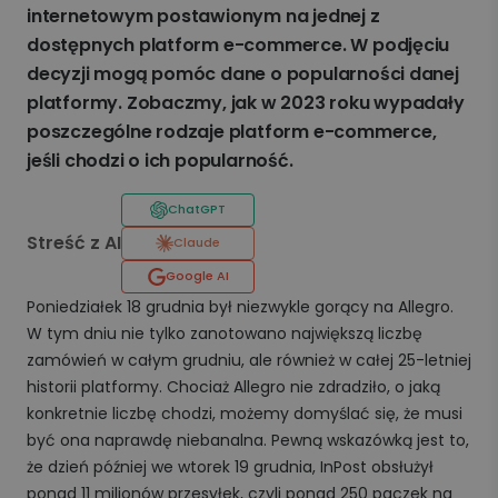
internetowym postawionym na jednej z
dostępnych platform e-commerce. W podjęciu
decyzji mogą pomóc dane o popularności danej
platformy. Zobaczmy, jak w 2023 roku wypadały
poszczególne rodzaje platform e-commerce,
jeśli chodzi o ich popularność.
ChatGPT
Streść z AI
Claude
Google AI
Poniedziałek 18 grudnia był niezwykle gorący na Allegro.
W tym dniu nie tylko zanotowano największą liczbę
zamówień w całym grudniu, ale również w całej 25-letniej
historii platformy. Chociaż Allegro nie zdradziło, o jaką
konkretnie liczbę chodzi, możemy domyślać się, że musi
być ona naprawdę niebanalna. Pewną wskazówką jest to,
że dzień później we wtorek 19 grudnia, InPost obsłużył
ponad 11 milionów przesyłek, czyli ponad 250 paczek na