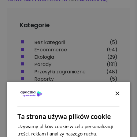
Kategorie
Bez kategorii
(5)
E-commerce
(94)
Ekologia
(29)
Porady
(181)
Przesyłki zagraniczne
(48)
Raporty
(5)
Usługi kurierskie
(41)
×
Ta strona używa plików cookie
Używamy plików cookie w celu personalizacji
treści, reklam i analizy naszego ruchu.