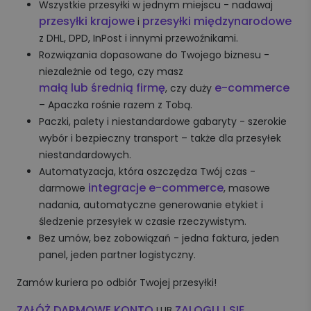
Wszystkie przesyłki w jednym miejscu - nadawaj
przesyłki krajowe
przesyłki międzynarodowe
i
z DHL, DPD, InPost i innymi przewoźnikami.
Rozwiązania dopasowane do Twojego biznesu -
niezależnie od tego, czy masz
małą lub średnią firmę
e-commerce
, czy duży
– Apaczka rośnie razem z Tobą.
Paczki, palety i niestandardowe gabaryty - szerokie
wybór i bezpieczny transport – także dla przesyłek
niestandardowych.
Automatyzacja, która oszczędza Twój czas -
integracje e-commerce
darmowe
, masowe
nadania, automatyczne generowanie etykiet i
śledzenie przesyłek w czasie rzeczywistym.
Bez umów, bez zobowiązań - jedna faktura, jeden
panel, jeden partner logistyczny.
Zamów kuriera po odbiór Twojej przesyłki!
ZAŁÓŻ DARMOWE KONTO
ZALOGUJ SIĘ
LUB