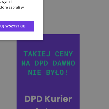
mowym i
które zebrali w
UJ WSZYSTKIE