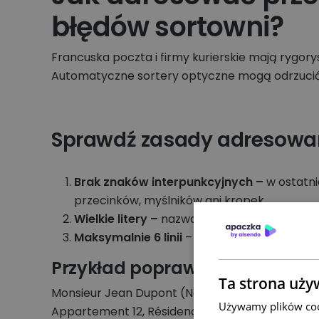
błędów sortowni?
Francuska poczta i firmy kurierskie mają rygo
Automatyczne sortery optyczne mogą odrzucić pa
Sprawdź zasady adresowani
Brak znaków interpunkcyjnych –
w ostatni
przecinków, myślników ani kropek.
Wielkie litery –
nazwa miejscowości powinna
Maksymalnie 6 linii
– adres nie powinien pr
Przykład poprawnego adresu:
Ta strona uży
Monsieur Jean Dupont (Nazwa odbiorcy)
Używamy plików cook
Appartement 12, Résidence Les Fleurs (Dane uz