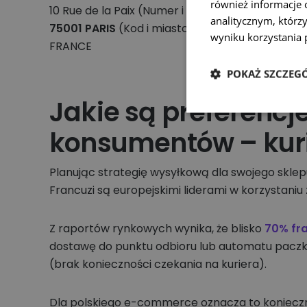
również informacje 
10 Rue de la Paix (Numer i ulica)
analitycznym, którzy
75001 PARIS
(Kod i miasto)
wyniku korzystania p
FRANCE
POKAŻ SZCZEG
Jakie są preferencj
konsumentów – kuri
Planując strategię wysyłkową dla swojego sklep
Francuzi są europejskimi liderami w korzystan
Z raportów rynkowych wynika, że blisko
70% fr
dostawę do punktu odbioru lub automatu paczk
(brak konieczności czekania na kuriera).
Dla polskiego e-commerce oznacza to konieczn