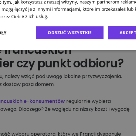
o tym, jak korzystasz z naszej witryny, naszym partnerom rekla
 mogą łączyć je z innymi informacjami, które im przekazałeś lub 
rzez Ciebie z ich usług.
Polityka prywatności
ÓŁY
ODRZUĆ WSZYSTKIE
AKCEPT
e francuskich
er czy punkt odbioru?
u, należy wziąć pod uwagę lokalne przyzwyczajenia.
iu z dostaw poza domem.
ancuskich e-konsumentów
regularnie wybiera
owego. Dlaczego? Ze względu na niższy koszt i wygodę
ość wyboru operatora, który we Francji dysponuje