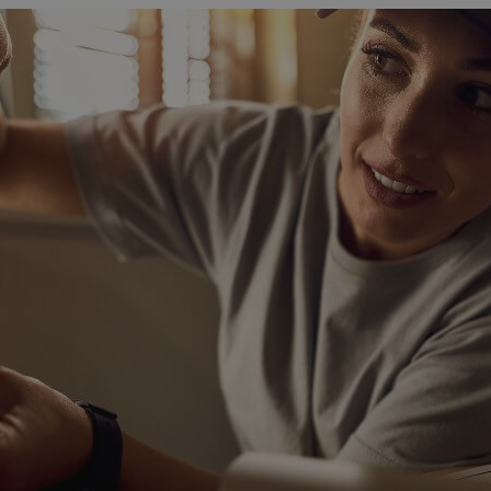
Apaczka.pl i partnerów
wiązania
ego
Nowy Panel Klienta
Poznaj więcej firm