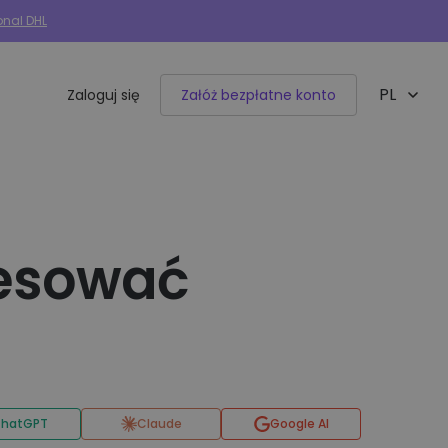
onal DHL
PL
Zaloguj się
Załóż bezpłatne konto
EN
Integracje e-commerce
50+ dostępnych integracji
resować
Allegro
Woocommerce
Shoper
hatGPT
Claude
Google AI
IdoSell
BaseLinker
Selly