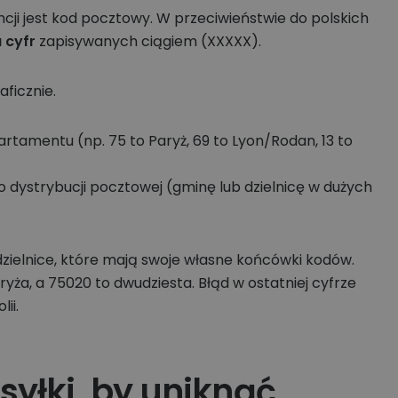
 jest kod pocztowy. W przeciwieństwie do polskich
u cyfr
zapisywanych ciągiem (XXXXX).
ficznie.
tamentu (np. 75 to Paryż, 69 to Lyon/Rodan, 13 to
 dystrybucji pocztowej (gminę lub dzielnicę w dużych
 dzielnice, które mają swoje własne końcówki kodów.
ryża, a 75020 to dwudziesta. Błąd w ostatniej cyfrze
ii.
yłki, by uniknąć