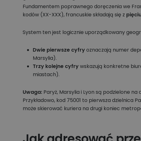
Fundamentem poprawnego doręczenia we Francji
kodów (XX-XXX), francuskie składają się z
pięci
System ten jest logicznie uporządkowany geogra
Dwie pierwsze cyfry
oznaczają numer depar
Marsylia).
Trzy kolejne cyfry
wskazują konkretne biuro
miastach).
Uwaga:
Paryż, Marsylia i Lyon są podzielone na
Przykładowo, kod 75001 to pierwsza dzielnica Pa
może skierować kuriera na drugi koniec metropol
Jak adresować przes