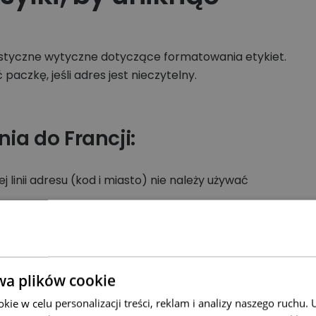
rystyczne wytyczne dotyczące formatowania etykiet.
czkę, jeśli adres jest nieczytelny.
a do Francji:
ej linii adresu (kod i miasto) nie należy używać
 być zawsze zapisana WIELKIMI LITERAMI.
zekraczać 6 wierszy.
wa plików cookie
ie w celu personalizacji treści, reklam i analizy naszego ruchu
upełniające)