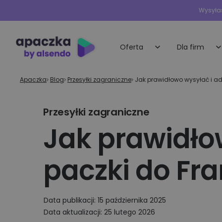
Wysyłas
Oferta
Dla firm
Apaczka
»
Blog
»
Przesyłki zagraniczne
»
Jak prawidłowo wysyłać i ad
Małe i średnie 
Przesyłki krajowe
Przesyłki zagraniczne
Indywidualna oferta
Nadawaj przesyłki do rąk własnych i
obsługa dla każdej 
Jak prawidło
punktów odbioru
E-sklepy
Przesyłki międzynarodowe
paczki do Fra
Dedykowane rozwią
e-commerce
Wysyłka palet
Wysyłaj najbardziej wymagające ładun
Duże firmy i
platformy
Data publikacji: 15 października 2025
Przesyłki ekspresowe
Data aktualizacji: 25 lutego 2026
technologiczn