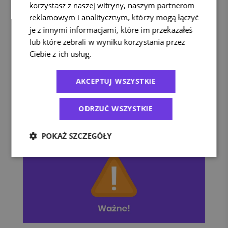
korzystasz z naszej witryny, naszym partnerom
reklamowym i analitycznym, którzy mogą łączyć
je z innymi informacjami, które im przekazałeś
lub które zebrali w wyniku korzystania przez
Ciebie z ich usług.
Polityka prywatności
Informacje prawne
AKCEPTUJ WSZYSTKIE
Zmiany w przepisach celnych UE od
1 lipca 2026 r.
ODRZUĆ WSZYSTKIE
30 czerwca 2026
POKAŻ SZCZEGÓŁY