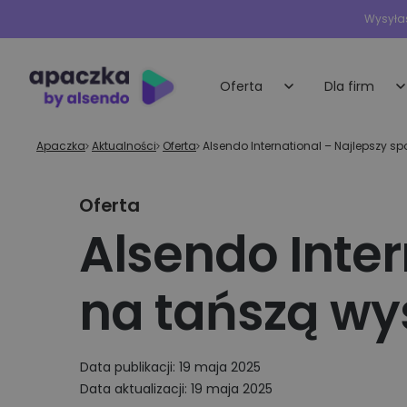
Wysyłas
Oferta
Dla firm
Apaczka
»
Aktualności
»
Oferta
»
Alsendo International – Najlepszy s
Małe i średnie 
Przesyłki krajowe
Oferta
Indywidualna oferta
Nadawaj przesyłki do rąk własnych i
obsługa dla każdej 
Alsendo Inter
punktów odbioru
E-sklepy
Przesyłki międzynarodowe
na tańszą wy
Dedykowane rozwią
e-commerce
Wysyłka palet
Wysyłaj najbardziej wymagające ładun
Duże firmy i
platformy
Data publikacji: 19 maja 2025
Przesyłki ekspresowe
Data aktualizacji: 19 maja 2025
technologiczn