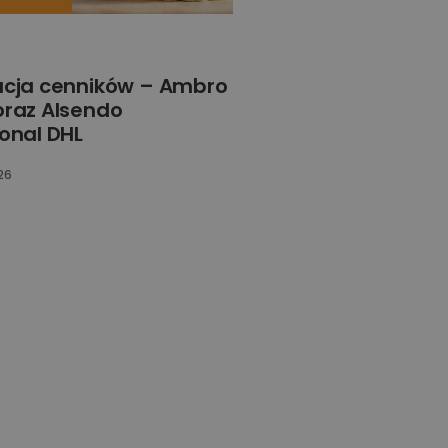
acja cenników – Ambro
oraz Alsendo
ional DHL
26