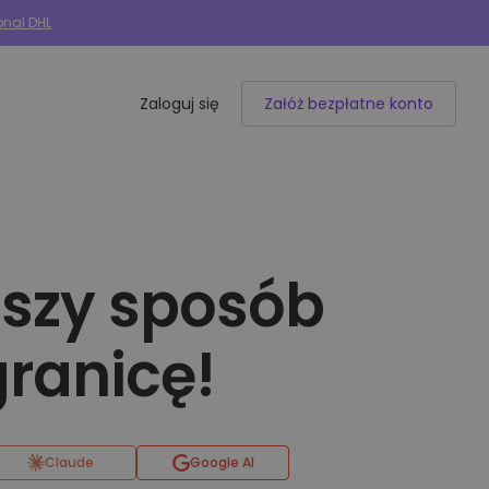
onal DHL
Zaloguj się
Załóż bezpłatne konto
Integracje e-commerce
50+ dostępnych integracji
pszy sposób
granicę!
Allegro
Woocommerce
Shoper
Claude
Google AI
IdoSell
BaseLinker
Selly