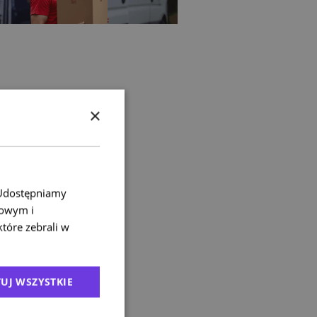
×
. Udostępniamy
mowym i
które zebrali w
UJ WSZYSTKIE