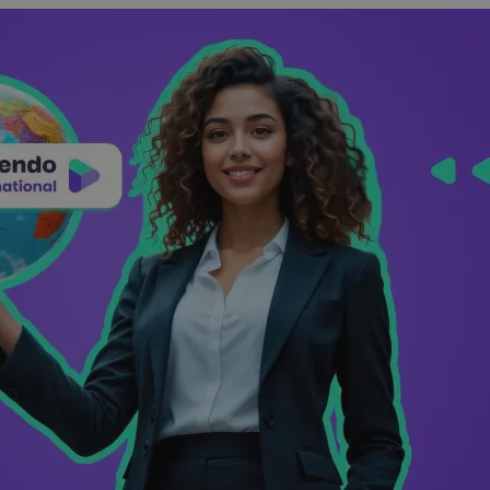
Apaczka.pl i partnerów
wiązania
ego
Nowy Panel Klienta
Poznaj więcej firm