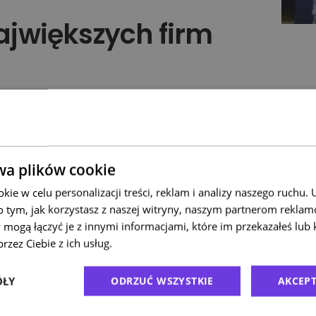
największych firm
ości. Dołącz do ponad firm, które każdego
daż.
?
wa plików cookie
dawaj
przesyłki krajowe
i
st i innymi przewoźnikami.
ie w celu personalizacji treści, reklam i analizy naszego ruchu
 - niezależnie od tego, czy masz
o tym, jak korzystasz z naszej witryny, naszym partnerom rekla
 mogą łączyć je z innymi informacjami, które im przekazałeś lub 
rce
– Apaczka rośnie razem z Tobą.
rzez Ciebie z ich usług.
Polityka prywatności
szerokie wybór i bezpieczny transport –
ÓŁY
ODRZUĆ WSZYSTKIE
AKCEPT
s - darmowe
integracje e-commerce
,
etykiet i śledzenie przesyłek w czasie