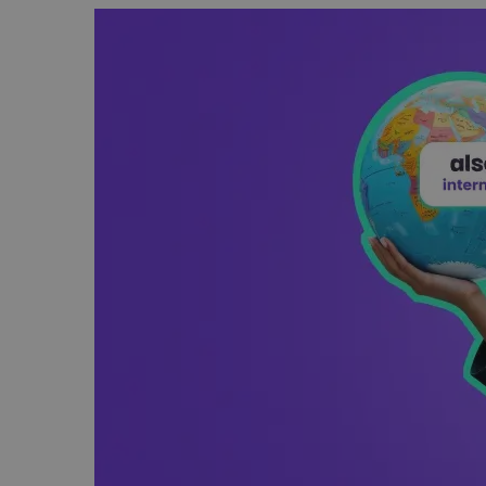
Technologiczne roz
Kurier wielkogabarytowy
wysyłkowe dla duż
biznesu
Wysyłka opon kurierem
Apaczka PRO