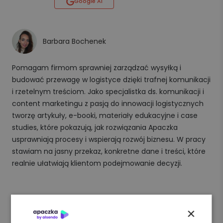
Google AI
Barbara Bochenek
Pomagam firmom sprawniej zarządzać wysyłką i
budować przewagę w logistyce dzięki trafnej komunikacji
i rzetelnym treściom. Jako specjalistka ds. komunikacji i
content marketingu z pasją do innowacji logistycznych
tworzę artykuły, e-booki, materiały edukacyjne i case
studies, które pokazują, jak rozwiązania Apaczka
usprawniają procesy i wspierają rozwój biznesu. W pracy
stawiam na jasny przekaz, konkretne dane i treści, które
realnie ułatwiają klientom podejmowanie decyzji.
×
APACZKA