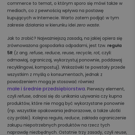
commerce to temat, o którym sporo się mówi także w
mediach, co z pewnością wpływa na postawę
kupujących w Internecie. Warto zatem podjąć w tym
zakresie działania w kierunku idei
zero waste
.
Jak to zrobić? Najważniejszą zasadą, na jakiej opiera się
zrównoważona gospodarka odpadami, jest tzw.
reguła
5R
(z ang.
refuse, reduce, reuse, recycle, rot
, czyli:
odmawiaj, ograniczaj, wykorzystuj ponownie, poddawaj
recyklingowi, kompostuj). Wskazówki te powstały przede
wszystkim z myślą o konsumentach, jednak z
powodzeniem mogą je stosować również
małe i średnie przedsiębiorstwa
. Pierwszy element,
czyli
refuse
, odnosi się do unikania używania czy kupna
produktów, które nie mogą być wykorzystane ponownie
(np. wszystkie opakowania jednorazowe, a także ulotki
czy próbki). Kolejna reguła,
reduce
, zakłada ograniczenie
zakupu niepotrzebnych produktów na rzecz tych
naprawdę niezbędnych. Ostatnie trzy zasady, czyli
reuse,