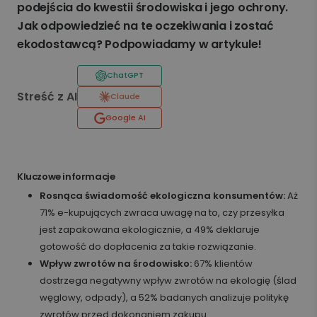
podejścia do kwestii środowiska i jego ochrony.
Jak odpowiedzieć na te oczekiwania i zostać
ekodostawcą? Podpowiadamy w artykule!
ChatGPT
Streść z AI
Claude
Google AI
Kluczowe informacje
Rosnąca świadomość ekologiczna konsumentów:
Aż
71% e-kupujących zwraca uwagę na to, czy przesyłka
jest zapakowana ekologicznie, a 49% deklaruje
gotowość do dopłacenia za takie rozwiązanie.
Wpływ zwrotów na środowisko:
67% klientów
dostrzega negatywny wpływ zwrotów na ekologię (ślad
węglowy, odpady), a 52% badanych analizuje politykę
zwrotów przed dokonaniem zakupu.