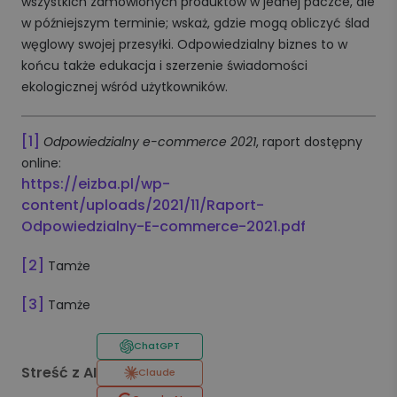
wszystkich zamówionych produktów w jednej paczce, ale
w późniejszym terminie; wskaż, gdzie mogą obliczyć ślad
węglowy swojej przesyłki. Odpowiedzialny biznes to w
końcu także edukacja i szerzenie świadomości
ekologicznej wśród użytkowników.
[1]
Odpowiedzialny e-commerce 2021
, raport dostępny
online:
https://eizba.pl/wp-
content/uploads/2021/11/Raport-
Odpowiedzialny-E-commerce-2021.pdf
[2]
Tamże
[3]
Tamże
ChatGPT
Streść z AI
Claude