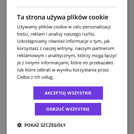
Skorzystaj z oferty
największych firm
Ta strona używa plików cookie
kurierskich
Używamy plików cookie w celu personalizacji
treści, reklam i analizy naszego ruchu.
Wysyłaj szybciej, taniej i bez zbędnych formalności.
Udostępniamy również informacje o tym, jak
Dołącz do ponad firm, które każdego dnia optymalizują
korzystasz z naszej witryny, naszym partnerom
swoje wysyłki i rozwijają sprzedaż.
reklamowym i analitycznym, którzy mogą łączyć
je z innymi informacjami, które im przekazałeś
Co zyskasz dzięki Apaczka?
lub które zebrali w wyniku korzystania przez
Wszystkie przesyłki w jednym miejscu - nadawaj
Ciebie z ich usług.
Polityka prywatności
przesyłki krajowe
przesyłki międzynarodowe
i
z DHL, DPD, InPost i innymi przewoźnikami.
AKCEPTUJ WSZYSTKIE
Rozwiązania dopasowane do Twojego biznesu -
niezależnie od tego, czy masz
ODRZUĆ WSZYSTKIE
małą lub średnią firmę
e-commerce
, czy duży
– Apaczka rośnie razem z Tobą.
POKAŻ SZCZEGÓŁY
Paczki, palety i niestandardowe gabaryty - szerokie
wybór i bezpieczny transport – także dla przesyłek