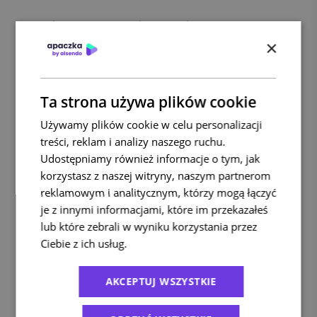
Wspieramy dom dziecka Bajkowy Dworek
×
21 grudnia 2022
Ta strona używa plików cookie
Używamy plików cookie w celu personalizacji
treści, reklam i analizy naszego ruchu.
Udostępniamy również informacje o tym, jak
korzystasz z naszej witryny, naszym partnerom
reklamowym i analitycznym, którzy mogą łączyć
je z innymi informacjami, które im przekazałeś
lub które zebrali w wyniku korzystania przez
Harmonogram pracy firm kurierskich w
Ciebie z ich usług.
Polityka prywatności
okresie świątecznym
AKCEPTUJ WSZYSTKIE
15 grudnia 2022