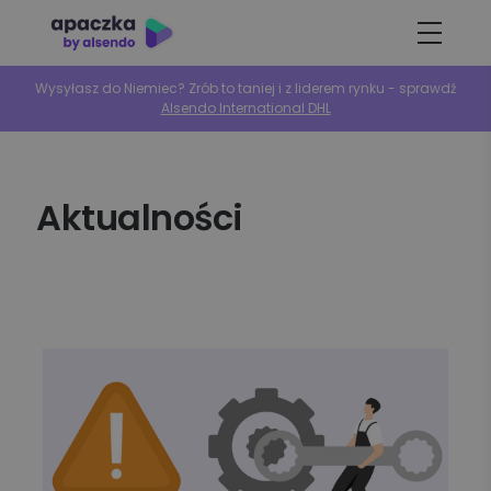
Wysyłasz do Niemiec? Zrób to taniej i z liderem rynku - sprawdź
Alsendo International DHL
Aktualności