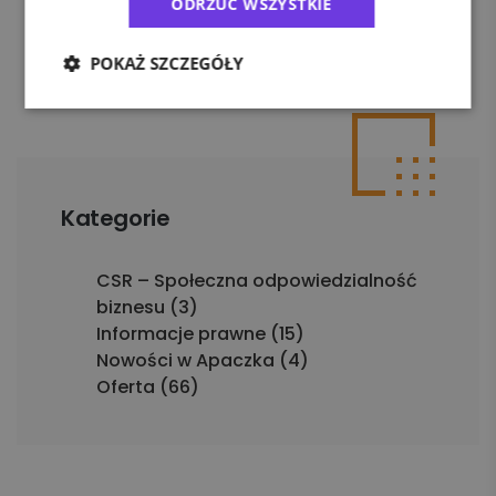
ODRZUĆ WSZYSTKIE
1
2
3
16
18
20
21
22
…
17
…
POKAŻ SZCZEGÓŁY
Kategorie
CSR – Społeczna odpowiedzialność
biznesu (3)
Informacje prawne (15)
Nowości w Apaczka (4)
Oferta (66)